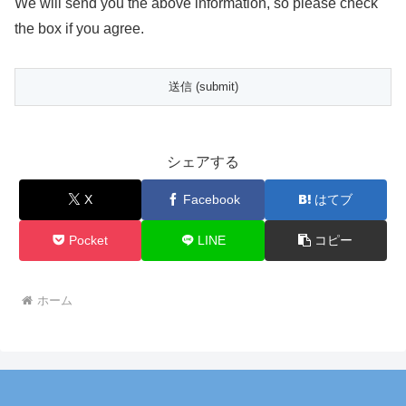
We will send you the above information, so please check
the box if you agree.
シェアする
X
Facebook
はてブ
Pocket
LINE
コピー
ホーム